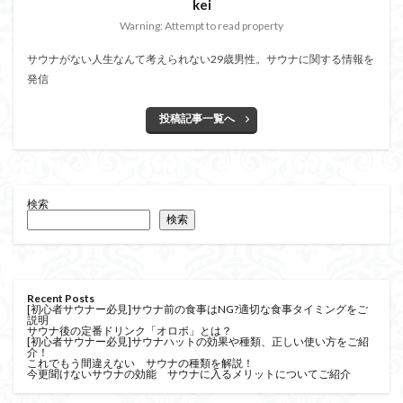
kei
Warning: Attempt to read property
サウナがない人生なんて考えられない29歳男性。サウナに関する情報を
発信
投稿記事一覧へ
検索
検索
Recent Posts
[初心者サウナー必見]サウナ前の食事はNG?適切な食事タイミングをご
説明
サウナ後の定番ドリンク「オロポ」とは？
[初心者サウナー必見]サウナハットの効果や種類、正しい使い方をご紹
介！
これでもう間違えない サウナの種類を解説！
今更聞けないサウナの効能 サウナに入るメリットについてご紹介